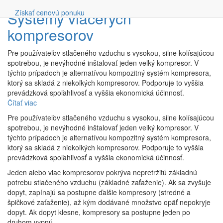
Vyhľadávanie
Systémy viacerých
Získať cenovú ponuku
kompresorov
Pre používateľov stlačeného vzduchu s vysokou, silne kolísajúcou
spotrebou, je nevýhodné inštalovať jeden veľký kompresor. V
týchto prípadoch je alternatívou kompozitný systém kompresora,
ktorý sa skladá z niekoľkých kompresorov. Podporuje to vyššia
prevádzková spoľahlivosť a vyššia ekonomická účinnosť.
Čítať viac
o
Systémy
Pre používateľov stlačeného vzduchu s vysokou, silne kolísajúcou
viacerých
spotrebou, je nevýhodné inštalovať jeden veľký kompresor. V
kompresorov
týchto prípadoch je alternatívou kompozitný systém kompresora,
ktorý sa skladá z niekoľkých kompresorov. Podporuje to vyššia
prevádzková spoľahlivosť a vyššia ekonomická účinnosť.
Jeden alebo viac kompresorov pokrýva nepretržitú základnú
potrebu stlačeného vzduchu (základné zaťaženie). Ak sa zvyšuje
dopyt, zapínajú sa postupne ďalšie kompresory (stredné a
špičkové zaťaženie), až kým dodávané množstvo opäť nepokryje
dopyt. Ak dopyt klesne, kompresory sa postupne jeden po
druhom vypnú.