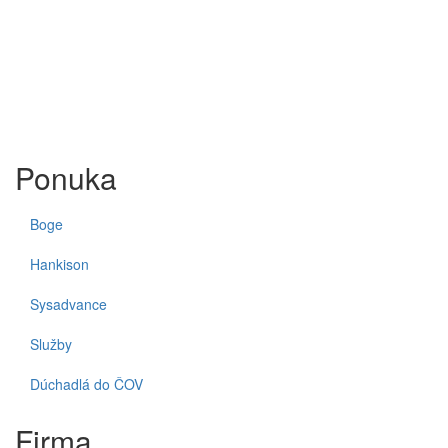
Ponuka
Boge
Hankison
Sysadvance
Služby
Dúchadlá do ČOV
Firma