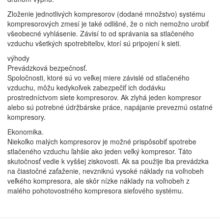
Zloženie jednotlivých kompresorov (dodané množstvo) systému
kompresorových zmesí je také odlišné, že o nich nemožno urobiť
všeobecné vyhlásenie. Závisí to od správania sa stlačeného
vzduchu všetkých spotrebiteľov, ktorí sú pripojení k sieti.
výhody
Prevádzková bezpečnosť.
Spoločnosti, ktoré sú vo veľkej miere závislé od stlačeného
vzduchu, môžu kedykoľvek zabezpečiť ich dodávku
prostredníctvom siete kompresorov. Ak zlyhá jeden kompresor
alebo sú potrebné údržbárske práce, napájanie prevezmú ostatné
kompresory.
Ekonomika.
Niekoľko malých kompresorov je možné prispôsobiť spotrebe
stlačeného vzduchu ľahšie ako jeden veľký kompresor. Táto
skutočnosť vedie k vyššej ziskovosti. Ak sa použije iba prevádzka
na čiastočné zaťaženie, nevzniknú vysoké náklady na voľnobeh
veľkého kompresora, ale skôr nízke náklady na voľnobeh z
malého pohotovostného kompresora sieťového systému.