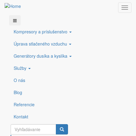
Toggl
navig
Skočiť na hlavný obsah
COMPRESSED
Kompresory a príslušenstvo
+421 38
info@compressedgas.sk
Dúchadlá
GAS s.r.o.
5423 228​
ESOair
Úprava stlačeného vzduchu
Generátory dusíka a kyslíka
Stlačený vzduch BOGE
Služby
Fyzikálne základy
O nás
Blog
Stlačený vzduch BOGE
Základy stlačeného vzduchu
Referencie
Fyzikálne základy
Kontakt
Fyzikálne základy