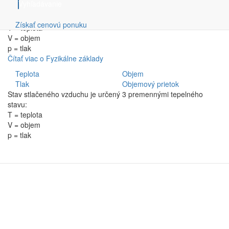
Vyhľadávanie
Stav stlačeného vzduchu je určený 3 premennými tepelného
stavu:
Získať cenovú ponuku
T = teplota
V = objem
p = tlak
Čítať viac
o Fyzikálne základy
Teplota
Objem
Tlak
Objemový prietok
Stav stlačeného vzduchu je určený 3 premennými tepelného
stavu:
T = teplota
V = objem
p = tlak