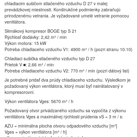
chladiacim sušičom stlačeného vzduchu D 27 v malej
prevádzkovej miestnosti. Konštrukčné podmienky zabraňujú
prirodzenému vetrania. Je vyžadované umelé vetranie pomocou
ventilátora.
Slimákový kompresor BOGE typ S 21
Rýchlosť dodávky: 2,42 m³ / min
Výkon motora: 15 kW
Potreba chladiaceho vzduchu V1: 4900 m³ / h (pozri stranu 10.10)
Chladiaci sušička stlačeného vzduchu typ D 27
Prietok V ■: 2,66 m³ / min
Potreba chladiaceho vzduchu V2: 770 m³ / min (pozri dátový list)
Je potrebné pridať dva prúdy chladiaceho vzduchu. Výsledkom je
požadovaný výkon ventilátora, ktorý musí byť nainštalovaný v
kompresorovni.
Výkon ventilátora Vges: 5670 m³ / h
Požadovaný otvor privádzaného vzduchu sa vypočíta z výkonu
ventilátora Vges a maximálnej rýchlosti prúdenia vS = 3 m / s:
AZU = minimálna plocha otvoru odpadového vzduchu [m³]
Vges = výkon ventilátora [m³ / h]