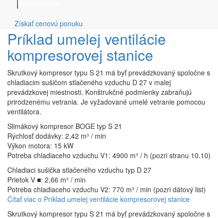
Príklad umelej ventilácie kompresorovej stanice
Vyhľadávanie
Získať cenovú ponuku
Príklad umelej ventilácie
kompresorovej stanice
Skrutkový kompresor typu S 21 má byť prevádzkovaný spoločne s
chladiacim sušičom stlačeného vzduchu D 27 v malej
prevádzkovej miestnosti. Konštrukčné podmienky zabraňujú
prirodzenému vetrania. Je vyžadované umelé vetranie pomocou
ventilátora.
Slimákový kompresor BOGE typ S 21
Rýchlosť dodávky: 2,42 m³ / min
Výkon motora: 15 kW
Potreba chladiaceho vzduchu V1: 4900 m³ / h (pozri stranu 10.10)
Chladiaci sušička stlačeného vzduchu typ D 27
Prietok V ■: 2,66 m³ / min
Potreba chladiaceho vzduchu V2: 770 m³ / min (pozri dátový list)
Čítať viac
o Príklad umelej ventilácie kompresorovej stanice
Skrutkový kompresor typu S 21 má byť prevádzkovaný spoločne s