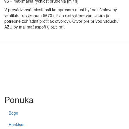
vS = maximálna rýchlosť prúdenia [m / s]
V prevádzkové miestnosti kompresora musí byť nainštalovaný
ventilátor s výkonom 5670 m³ / h (pri výbere ventilátora je
potrebné zohľadniť protitlak otvorov). Otvor pre prívod vzduchu
AZU by mal mať aspoň 0,525 m².
Ponuka
Boge
Hankison