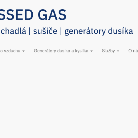
423 228​
Dúchadlá ESOair
ho vzduchu
Generátory dusíka a kyslíka
Služby
O ná
vania. BOGE T 220 je revolučný turbokompresor, ktorý mení pravidlá hry
, ale s neuveriteľnou efektivitou.
% zárukou na stlačený vzduch bez oleja triedy 0. Budúcnosť priemyslu
triedy 0?