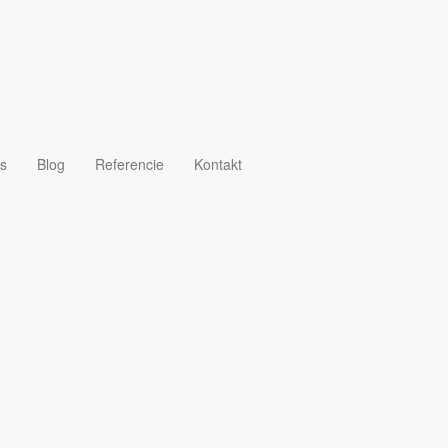
s
Blog
Referencie
Kontakt
. S polovičnou veľkosťou a len tretinou hmotnosti 
 je tu.