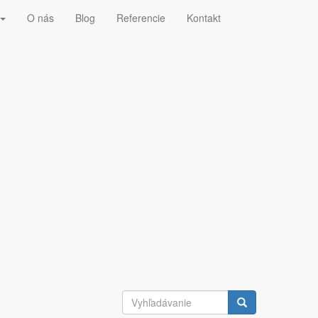
O nás
Blog
Referencie
Kontakt
uperácia tepla z kompresorov
ková nádoba na vzduch - vzdušník
BOGE airtellingence provis 3
pre neobmedzený počet kompresorov
Zobraziť
Odvádzač kondenzátu Bekomat
Zobraziť