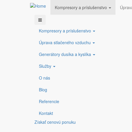
Kompresory a príslušenstvo
Úprav
Skočiť
COMPRESSED GAS s.r.o.
info@compressedgas.sk
+421 38 5423
Príslušenstvo ku ko
na
Kompresory a príslušenstvo
hlavný
obsah
Úprava stlačeného vzduchu
Kompresory a príslušenstvo
Príslušenstvo ku k
Generátory dusíka a kyslíka
Odvádzače kondenzátu Bekomat
Služby
Kontajnerové kompresorové stanice
O nás
Produkty
Blog
BOGE connect
BOGE a
vzdialený monitoring kompresorov
pre m
Referencie
Zobraziť
Zobra
Vertikálne vzdušníky
Horiz
Kontakt
Zobraziť
Zobra
Získať cenovú ponuku