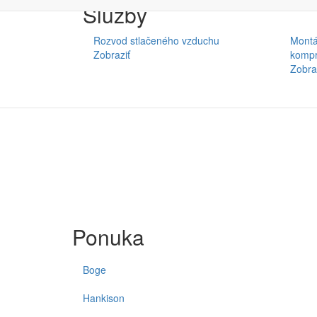
Služby
Rozvod stlačeného vzduchu
Montá
Zobraziť
kompr
Zobra
Ponuka
Boge
Hankison