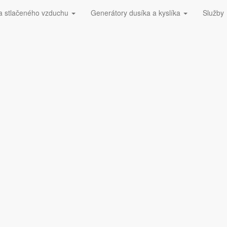
a stlačeného vzduchu
Generátory dusíka a kyslíka
Služby
 228​
Dúchadlá ESOair
mpresorom
ompresorom
Rozvody stlačeného vzduchu
Rek
Nadradené riadenia
Tla
irtellingence trinity
BOGE airtellingence plus
aximálne 3 kompresory
pre maximálne 6 kompresorov
ziť
Zobraziť
ontálne vzdušníky
Rekuperácia tepla z kompresora
ziť
Rekuperačné výmenníky
Zobraziť