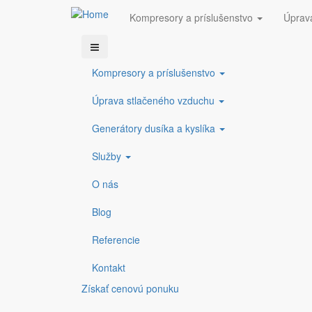
Kompresory a príslušenstvo
Úprav
Skočiť
COMPRESSED GAS s.r.o.
info@compressedgas.sk
+421 38 5423
Sac
na
Kompresory a príslušenstvo
hlavný
Stlačený vzduch BOGE
obsah
Úprava stlačeného vzduchu
Stlač
Generátory dusíka a kyslíka
Sac
Služby
Sac
O nás
Sacis k
Blog
Sací ka
kompres
Referencie
Sací vý
(zdvihov
Kontakt
m3 / min
Získať cenovú ponuku
Čítať via