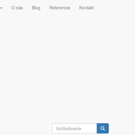
O nás
Blog
Referencie
Kontakt
tvo
tové kompresory
vý průtok pístové kompresory pístový
ompresoroch. Je výsledkom súčinu objemu valcov
valcov. Zdvihový objem zdvihu je uvedený v l / min,