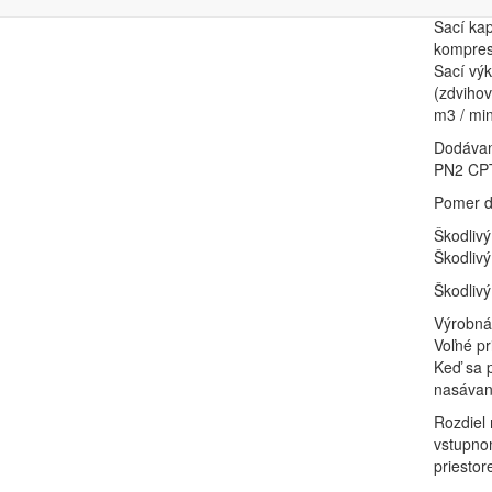
Sacis k
Sací ka
kompres
Sací vý
(zdvihov
m3 / min
Dodávan
PN2 CP
Pomer d
Škodlivý
Škodlivý
Škodlivý
Výrobná 
Voľné pr
Keď sa p
nasávaný
Rozdiel
vstupnom
priestor