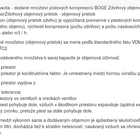
apacita - dodané množstvo piestových kompresorov
kapacita
pacita - dodané množství pístových kompresorů BOGE Zdvihový objemo
-
orZdvihový objemový prietok - objemový prietok
dodané
kon (objemový prietok zdvihu) je vypočítaná premenná v piestových k
množstvo
ého objemu), rýchlosti kompresora (počtu zdvihov) a počtu nasávacích 
 alebo m3 / h.
é množstvo (objemový prietok) sa meria podľa štandardného listu VD
TC2.
odávaného množstva k sacej kapacite je objemová účinnosť.
 priestor
 priestor je konštruktívna faktor. Je umiestnený medzi hornou úvraťou 
 priestor vyplýva z:
tolerancia
iestory vo ventiloch a vreckách ventilov
iest pohybuje dole, vzduch v škodlivom priestoru expanduje (spätná ex
 zvonku, pretože piest sa stále pohybuje dole.
 medzi výkonom sania a dodávaným objemom je spôsobený skutočnosťo
 filtri, dochádza tiež k stratám netesností, nasávaný vzduch sa ohrie
e.