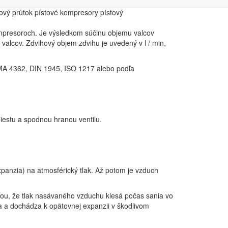
Vyhľadávanie
vý průtok pístové kompresory pístový
ompresoroch. Je výsledkom súčinu objemu valcov
valcov. Zdvihový objem zdvihu je uvedený v l / min,
MA 4362, DIN 1945, ISO 1217 alebo podľa
piestu a spodnou hranou ventilu.
panzia) na atmosférický tlak. Až potom je vzduch
u, že tlak nasávaného vzduchu klesá počas sania vo
va a dochádza k opätovnej expanzii v škodlivom