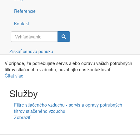
Naša spoločnosť poskytuje komplexné služby v oblasti servisu a
opráv potrubných filtrov stlačeného vzduchu.
Referencie
Kontakt
Správne fungujúce potrubné filtre sú nevyhnutné pre
zabezpečenie čistoty a kvality stlačeného vzduchu vo Vašej
prevádzke. Pomocou pravidelnej výmeny vložiek filtrov je možné
prechádzať budúcim poruchám na konečných zariadeniach.
Vyhľadávanie
Získať cenovú ponuku
V prípade, že potrebujete servis alebo opravu vašich potrubných
filtrov stlačeného vzduchu, neváhajte nás kontaktovať.
Čítať viac
o
Filtre
stlačeného
Služby
vzduchu
-
Filtre stlačeného vzduchu - servis a opravy potrubných
servis
filtrov stlačeného vzduchu
a
Zobraziť
opravy
potrubných
filtrov
stlačeného