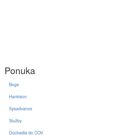
vzduchu
Ponuka
Boge
Hankison
Sysadvance
Služby
Dúchadlá do ČOV