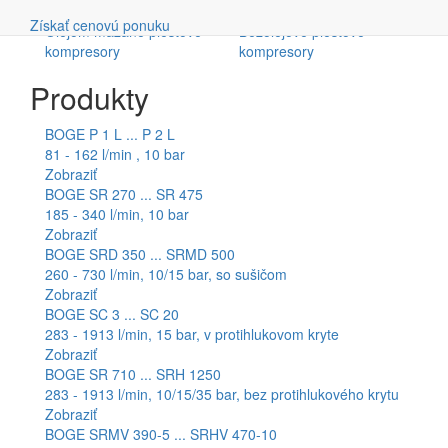
Vyhľadávanie
Získať cenovú ponuku
Olejom mazané piestové
Bezolejové piestové
kompresory
kompresory
Produkty
BOGE P 1 L ... P 2 L
81 - 162 l/min , 10 bar
Zobraziť
BOGE SR 270 ... SR 475
185 - 340 l/min, 10 bar
Zobraziť
BOGE SRD 350 ... SRMD 500
260 - 730 l/min, 10/15 bar, so sušičom
Zobraziť
BOGE SC 3 ... SC 20
283 - 1913 l/min, 15 bar, v protihlukovom kryte
Zobraziť
BOGE SR 710 ... SRH 1250
283 - 1913 l/min, 10/15/35 bar, bez protihlukového krytu
Zobraziť
BOGE SRMV 390-5 ... SRHV 470-10