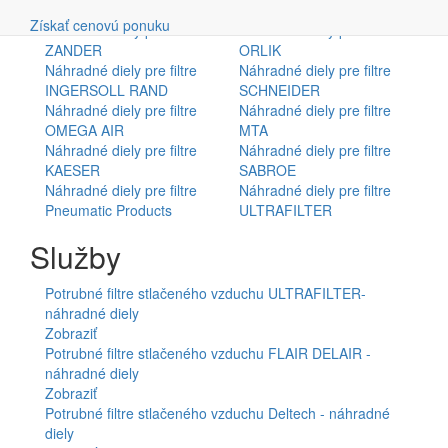
Vyhľadávanie
HIROSS
DOMNICK HUNTER
Získať cenovú ponuku
Náhradné diely pre filtre
Náhradné diely pre filtre
ZANDER
ORLIK
Náhradné diely pre filtre
Náhradné diely pre filtre
INGERSOLL RAND
SCHNEIDER
Náhradné diely pre filtre
Náhradné diely pre filtre
OMEGA AIR
MTA
Náhradné diely pre filtre
Náhradné diely pre filtre
KAESER
SABROE
Náhradné diely pre filtre
Náhradné diely pre filtre
Pneumatic Products
ULTRAFILTER
Služby
Potrubné filtre stlačeného vzduchu ULTRAFILTER-
náhradné diely
Zobraziť
Potrubné filtre stlačeného vzduchu FLAIR DELAIR -
náhradné diely
Zobraziť
Potrubné filtre stlačeného vzduchu Deltech - náhradné
diely