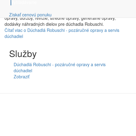
Vyhľadávanie
Spoločnosť COMPRESSED GAS s.r.o. zabezpečuje kompletný
pozáručný servis dúchadiel a vývev značky Robuschi. Realizuje
Získať cenovú ponuku
opravy, údržby, revízie, stredné opravy, generálne opravy,
dodávky náhradných dielov pre dúchadla Robuschi.
Čítať viac
o Dúchadlá Robuschi - pozáručné opravy a servis
dúchadiel
Služby
Dúchadlá Robuschi - pozáručné opravy a servis
dúchadiel
Zobraziť