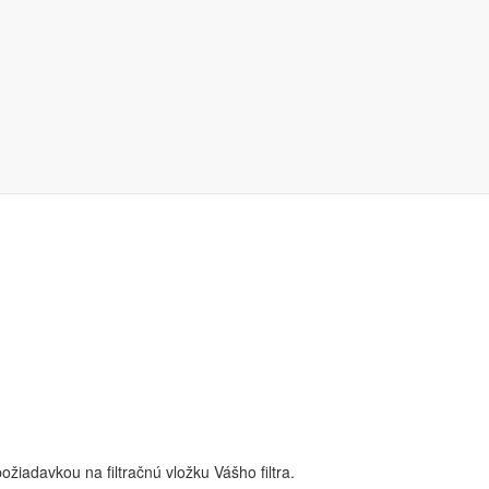
 filtre s označením:
ožiadavkou na filtračnú vložku Vášho filtra.