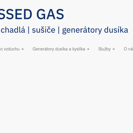
423 228​
Dúchadlá ESOair
eného vzduchu BOGE - filtrač
ho vzduchu
Generátory dusíka a kyslíka
Služby
O ná
a plavákových odvádzačov kondenzátu pre filtre od výrobcu BOGE.
osť a prémiový partner výrobcu kompresorov BOGE Compressed A
 F x-2 P
E F x-2 M
ením BOGE F x-2 A