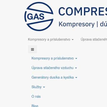
Skočiť na hlavný obsah
COMPRESSED GAS s.r.o.
info@compressedgas.sk
+421 38 5
Potrubné filtre stlač
Kompresory a príslušenstvo
Úprava stlačené
< Späť na kategórie
Zabezpečujeme dodávku a výmenu filtračných vložiek 
Kompresory a príslušenstvo
COMPRESSED GAS s.r.o. je autorizovaná spoločn
Úprava stlačeného vzduchu
Generátory dusíka a kyslíka
K dispozícií sú filtračné elementy v 3 typoch:
- P - filtračná vložka pre hrubý filter s ozačením BOGE
Služby
- M - filtračná vložka pre jemný filter s ozačením BOG
- A - filtračná vložka pre filter aktívnym uhlím s ozač
O nás
Blog