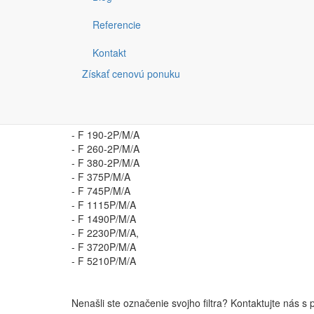
Filtračné vložky a plavákové odvádzače kondenzátu pre
- F 6-2P/M/A
Referencie
- F 9-2P/M/A
- F 12-2P/M/A
Kontakt
- F 18-2P/M/A
Získať cenovú ponuku
- F 36-2P/M/A
- F 65-2P/M/A
- F 95-2P/M/A
- F 130-2P/M/A
- F 190-2P/M/A
- F 260-2P/M/A
- F 380-2P/M/A
- F 375P/M/A
- F 745P/M/A
- F 1115P/M/A
- F 1490P/M/A
- F 2230P/M/A,
- F 3720P/M/A
- F 5210P/M/A
Nenašli ste označenie svojho filtra? Kontaktujte nás s p