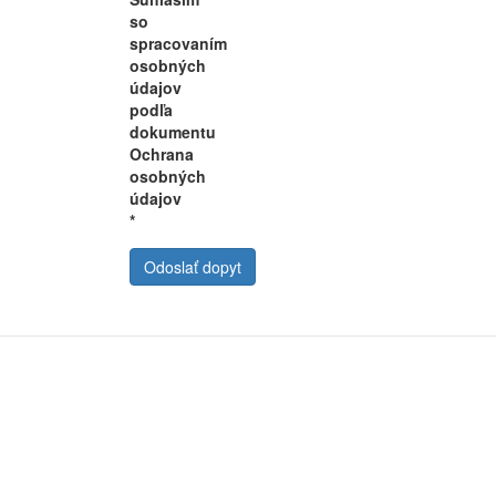
so
spracovaním
osobných
údajov
podľa
dokumentu
Ochrana
osobných
údajov
*
Odoslať dopyt