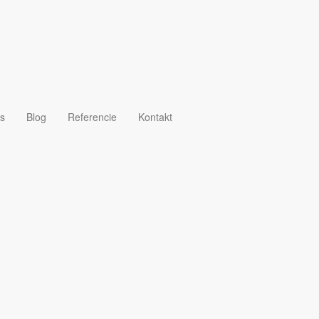
né vložky
s
Blog
Referencie
Kontakt
ir Systems GmbH & Co. KG.