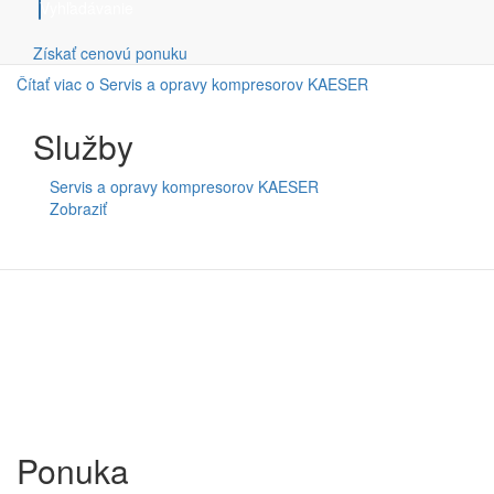
Naša spoločnosť poskytuje komplexné služby v oblasti servisu a
Vyhľadávanie
údržby skrutkových kompresorov KAESER.
Získať cenovú ponuku
Čítať viac
o Servis a opravy kompresorov KAESER
Služby
Servis a opravy kompresorov KAESER
Zobraziť
Ponuka