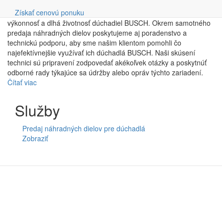
Naši pracovníci sú vždy pripravení poradiť a pomôcť pri výbere
Vyhľadávanie
Získať cenovú ponuku
tých najlepších komponentov, aby sa zabezpečila optimálna
výkonnosť a dlhá životnosť dúchadiel BUSCH. Okrem samotného
predaja náhradných dielov poskytujeme aj poradenstvo a
technickú podporu, aby sme našim klientom pomohli čo
najefektívnejšie využívať ich dúchadlá BUSCH. Naši skúsení
technici sú pripravení zodpovedať akékoľvek otázky a poskytnúť
odborné rady týkajúce sa údržby alebo opráv týchto zariadení.
Čítať viac
o
Predaj
náhradných
Služby
dielov
pre
Predaj náhradných dielov pre dúchadlá
dúchadlá
Zobraziť