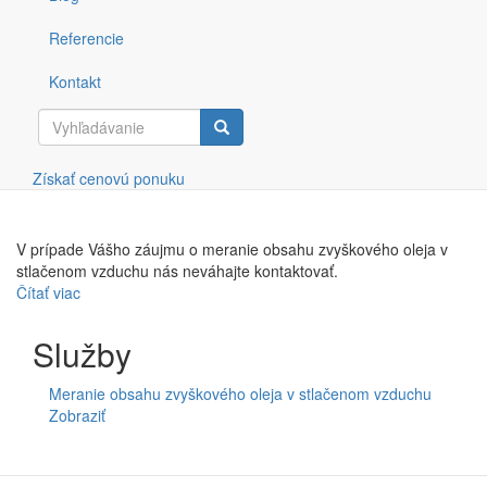
Referencie
Meranie je vykonávané kontinuálnym spôsobom v rozsahu
približne 5 hodín na viacerých odberných miestach. K vykonaným
Kontakt
meraniam Vám bude zaslané vyhodnotenie a protokol s
nameranými hodnotami. V prípade, že namerané hodnoty obsahu
zvyškového oleja nebudú spĺňať Vaše požiadavky, Vám zašleme
Vyhľadávanie
aj popis príčiny a návrhy na odstránenie zvyškového obsahu oleja
Získať cenovú ponuku
v stlačenom vzduchu.
V prípade Vášho záujmu o meranie obsahu zvyškového oleja v
stlačenom vzduchu nás neváhajte kontaktovať.
Čítať viac
o
Meranie
obsahu
Služby
zvyškového
oleja
Meranie obsahu zvyškového oleja v stlačenom vzduchu
v
Zobraziť
stlačenom
vzduchu