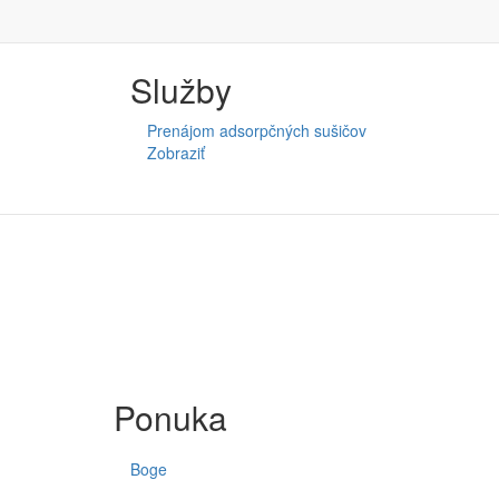
Čítať viac
o Prenájom adsorpčných sušičov
Služby
Prenájom adsorpčných sušičov
Zobraziť
Ponuka
Boge