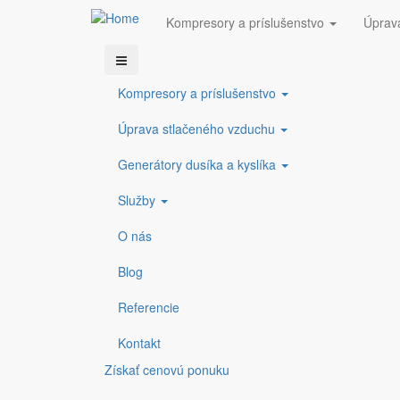
Kompresory a príslušenstvo
Úprav
Skočiť na hlavný obsah
COMPRESSED GAS s.r.o.
info@compressedgas.sk
+421 38 5423
Kompresory a príslušenstvo
Prenájom adsorpčnýc
Úprava stlačeného vzduchu
Generátory dusíka a kyslíka
Služby
Prenájom adsorpčných sušičov stlačenéh
Služby
Prenájom adsorpčných su
O nás
Doba prevádzkyschopnosti je základným kameňom ka
Blog
Referencie
A zabezpečenie maximálnej prevádzkyschopnosti znam
Kontakt
Získať cenovú ponuku
To platí pre systémy výroby stlačeného vzduchu rovna