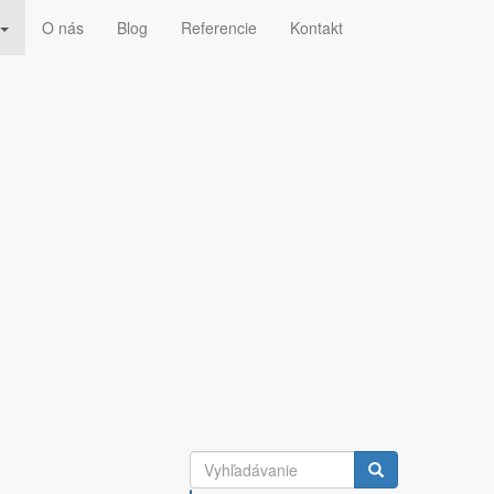
O nás
Blog
Referencie
Kontakt
hu
ú poruchu zariadenia.