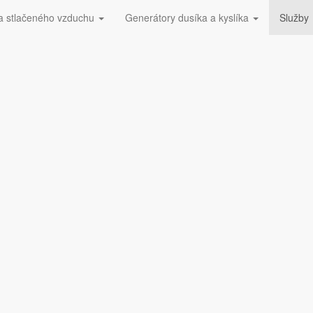
a stlačeného vzduchu
Generátory dusíka a kyslíka
Služby
 228​
Dúchadlá ESOair
h sušičov stlačeného vzduc
o vzduchu
šičov
ždého výrobcu.
ená byť pripravený na všetko od plánovanej údržby až po neočakávan
ko ako pre akýkoľvek iný systém, ktorý posúva spoločnosť vpred.