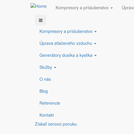
Kompresory a príslušenstvo
Úprav
Skočiť na hlavný obsah
COMPRESSED GAS s.r.o.
info@compressedgas.sk
+421 38 5
Kompresory a príslušenstvo
Hankison séria HDI
Úprava stlačeného vzduchu
Generátory dusíka a kyslíka
< Späť na kategórie
Služby
O nás
Blog
Referencie
Kontakt
Získať cenovú ponuku