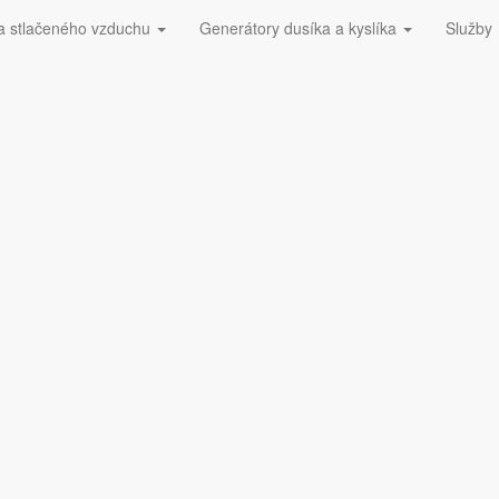
a stlačeného vzduchu
Generátory dusíka a kyslíka
Služby
423 228​
Dúchadlá ESOair