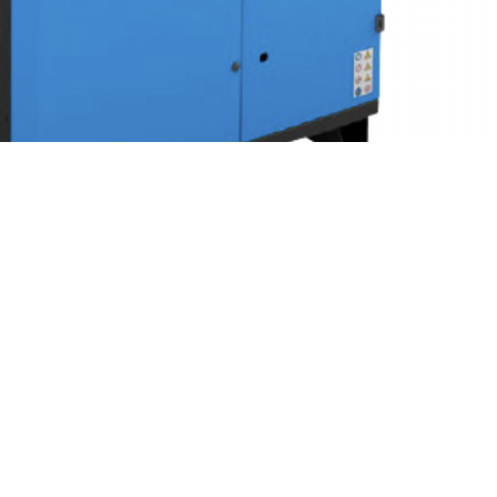
n sú novým prírastkom do nášho produktového radu, ktorý stelesňuje p
stentne vysoký výkon a optimálnu účinnosť pre rôzne priemyselné aplik
chu od 12 m³/h do 23 000 m³/h (pri tlakovom rosnom bode 3°C). Všetk