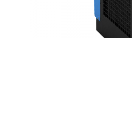
Chladiace sušičky vzduchu s priamou expanziou Hankiso
Tieto sušičky sú navrhnuté tak, aby poskytovali konzi
Sú dostupné v širokej škále modelov s prietokom vzdu