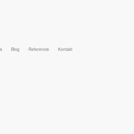
s Copco OSC a OSW
s
Blog
Referencie
Kontakt
ie oleja od vody v kondenzáte, čím sa minimalizuje
ostupnejšie riešenie, ponúkame aj alternatívne vložky
SW 315, OSC 35, OSC 95, OSC 145, OSC 355, OSC 600,
 separátora (odlučovača) olej/voda nás neváhajte