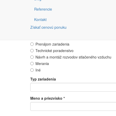
kontaktovať.
Referencie
Dopytový formulár
Kontakt
Máme záujem o cenovú ponuku na
*
Získať cenovú ponuku
Nové zariadenie
Servis zariadenia
Prenájom zariadenia
Technické poradenstvo
Návrh a montáž rozvodov stlačeného vzduchu
Merania
Iné
Typ zariadenia
Meno a priezvisko
*