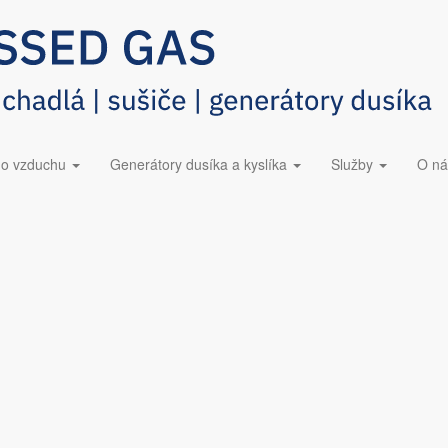
423 228​
Dúchadlá ESOair
ov oleja z kondenzátu Atla
ho vzduchu
Generátory dusíka a kyslíka
Služby
O ná
átorov olej/voda od výrobcu Atlas Copco OSC a OSW.
leja z kondenzátu sú navrhnuté tak, aby zabezpečili efektívne oddelen
yšuje životnosť samotného separátora. Pre tých, ktorí hľadajú cenovo d
as Copco s označením: OSW 5, OSW 11, OSW 30, OSW 55, OSW 110, O
pade Vášho záujmu o akékoľvek originálne alebo alternatívne vložky do