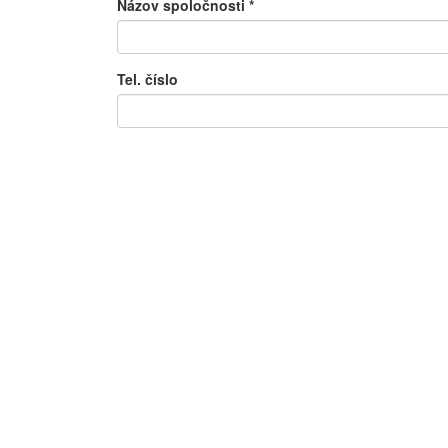
Názov spoločnosti
*
Tel. číslo
E-mail
*
Obec, kam sa bude produkt/služba dodávať
*
Poznámka