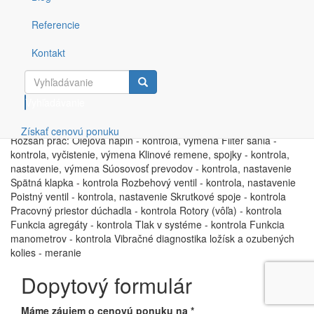
Servis, údržba, stredné opravy, generálne opravy, revízie a
Referencie
dodávky náhradných dielov a spotrebného materiálu (oleje,
vzduchové filtre, odľahčovacie ventily, poistné ventily, membrány
Kontakt
do odľahčovacích ventilov, klinové remene, ukazovatele
zanesenia vzduchového filtra, podtlakové čidlá, tlakomery,
dúchadlové bloky, ložiská, tesnenia, tesniace krúžky, bočné dosky,
rotory, držiaky krúžkov atď ..) pre dúchadlá a vývevy LEYBOLD.
Vyhľadávanie
Získať cenovú ponuku
Rozsah prác: Olejová náplň - kontrola, výmena Filter sania -
kontrola, vyčistenie, výmena Klinové remene, spojky - kontrola,
nastavenie, výmena Súosovosť prevodov - kontrola, nastavenie
Spätná klapka - kontrola Rozbehový ventil - kontrola, nastavenie
Poistný ventil - kontrola, nastavenie Skrutkové spoje - kontrola
Pracovný priestor dúchadla - kontrola Rotory (vôľa) - kontrola
Funkcia agregáty - kontrola Tlak v systéme - kontrola Funkcia
manometrov - kontrola Vibračné diagnostika ložísk a ozubených
kolies - meranie
Dopytový formulár
Máme záujem o cenovú ponuku na
*