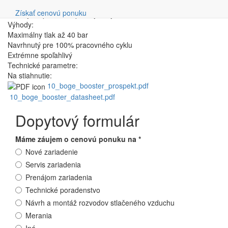
Vyhľadávanie
požadovaný vyšší konečný tlak až 40 barov, vďaka čomu je
Získať cenovú ponuku
ideálny na použitie v priemyselných odvetviach.
Výhody:
Maximálny tlak až 40 bar
Navrhnutý pre 100% pracovného cyklu
Extrémne spoľahlivý
Technické parametre:
Na stiahnutie:
10_boge_booster_prospekt.pdf
10_boge_booster_datasheet.pdf
Dopytový formulár
Máme záujem o cenovú ponuku na
*
Nové zariadenie
Servis zariadenia
Prenájom zariadenia
Technické poradenstvo
Návrh a montáž rozvodov stlačeného vzduchu
Merania