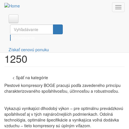
Toggl
navig
Skočiť na hlavný obsah
Kompresory a príslušenstvo
COMPRESSED
+421 38
info@compressedgas.sk
Dúchadlá
GAS s.r.o.
5423 228​
Vyhľadávanie
ESOair
Úprava stlačeného vzduchu
BOGE SR 710 ... SRH
Získať cenovú ponuku
Generátory dusíka a kyslíka
1250
Služby
O nás
< Späť na kategórie
Piestové kompresory BOGE pracujú podľa zavedeného princípu
Blog
charakterizovaného spoľahlivosťou, účinnosťou a robustnosťou.
Referencie
Vykazujú vynikajúci dlhodobý výkon – pre optimálnu prevádzkovú
Kontakt
spoľahlivosť aj v tých najnáročnejších podmienkach. Odolná
technológia, optimálne špecifikácie a vynikajúca voľná dodávka
vzduchu – tieto kompresory sú úplným víťazom.