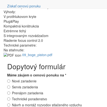
Vyhľadávanie
prevádzkovú bezpečnosť – a v tak neprekonateľnom kompaktnom
Získať cenovú ponuku
formáte – by bola skutočná výzva!
Výhody:
V protihlukovom kryte
Plug&Play
Kompaktná konštrukcia
Extrémne tichý
S integrovaným rozvádzačom
Riadenie focus control 2.0
Technické parametre:
Na stiahnutie:
09_boge_piston.pdf
Dopytový formulár
Máme záujem o cenovú ponuku na
*
Nové zariadenie
Servis zariadenia
Prenájom zariadenia
Technické poradenstvo
Návrh a montáž rozvodov stlačeného vzduchu