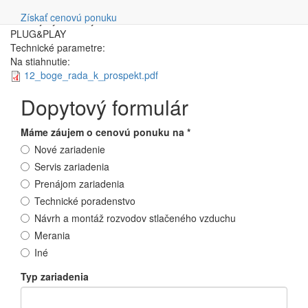
Vyhľadávanie
Možnosť protihlukového krytu
Získať cenovú ponuku
Bezolejový stlačený vzduch
PLUG&PLAY
Technické parametre:
Na stiahnutie:
12_boge_rada_k_prospekt.pdf
Dopytový formulár
Máme záujem o cenovú ponuku na
*
Nové zariadenie
Servis zariadenia
Prenájom zariadenia
Technické poradenstvo
Návrh a montáž rozvodov stlačeného vzduchu
Merania
Iné
Typ zariadenia