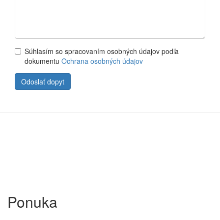
Súhlasím so spracovaním osobných údajov podľa
dokumentu
Ochrana osobných údajov
Súhlasím
so
Odoslať dopyt
spracovaním
osobných
údajov
podľa
dokumentu
Ochrana
osobných
údajov
*
Ponuka