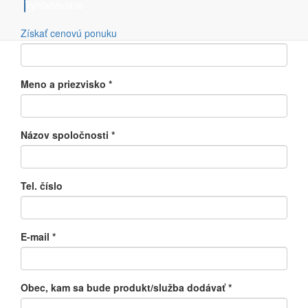
Vyhľadávanie
Iné
Typ zariadenia
Získať cenovú ponuku
Meno a priezvisko
*
Názov spoločnosti
*
Tel. číslo
E-mail
*
Obec, kam sa bude produkt/služba dodávať
*