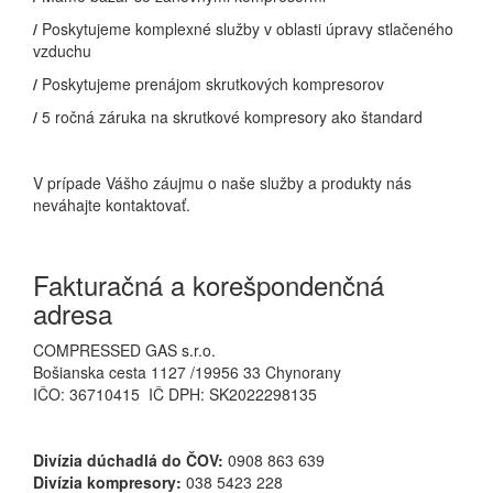
/
Poskytujeme komplexné služby v oblasti úpravy stlačeného
vzduchu
/
Poskytujeme prenájom skrutkových kompresorov
/
5 ročná záruka na skrutkové kompresory ako štandard
V prípade Vášho záujmu o naše služby a produkty nás
neváhajte kontaktovať.
Fakturačná a korešpondenčná
adresa
COMPRESSED GAS s.r.o.
Bošianska cesta 1127 /19956 33 Chynorany
IČO: 36710415 IČ DPH: SK2022298135
Divízia dúchadlá do ČOV:
0908 863 639
Divízia kompresory:
038 5423 228