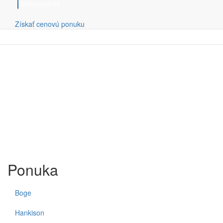
Rýchlosť dodávky: 2,42 m³ / min
Vyhľadávanie
Výkon motora: 15 kW Þ z = 25
Získať cenovú ponuku
Ponuka
Boge
Hankison