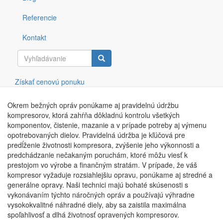
Uvedomujeme si, že správne fungujúce kompresory sú kľúčové
Referencie
pre bezproblémový chod väčšiny spoločností v akomkoľvek
odvetví. Z tohto dôvodu kladieme veľký dôraz na rýchlu reakciu a
Kontakt
flexibilitu pri riešení akýchkoľvek problémov alebo porúch, ktoré
sa môžu vyskytnúť. Naši skúsení technici sú pripravení vykonať
opravy všetkých typov skrutkových a piestových kompresorov od
Vyhľadávanie
výrobcu Atlas Copco.
Získať cenovú ponuku
Okrem bežných opráv ponúkame aj pravidelnú údržbu
kompresorov, ktorá zahŕňa dôkladnú kontrolu všetkých
komponentov, čistenie, mazanie a v prípade potreby aj výmenu
opotrebovaných dielov. Pravidelná údržba je kľúčová pre
predĺženie životnosti kompresora, zvýšenie jeho výkonnosti a
predchádzanie nečakaným poruchám, ktoré môžu viesť k
prestojom vo výrobe a finančným stratám. V prípade, že váš
kompresor vyžaduje rozsiahlejšiu opravu, ponúkame aj stredné a
generálne opravy. Naši technici majú bohaté skúsenosti s
vykonávaním týchto náročných opráv a používajú výhradne
vysokokvalitné náhradné diely, aby sa zaistila maximálna
spoľahlivosť a dlhá životnosť opravených kompresorov.