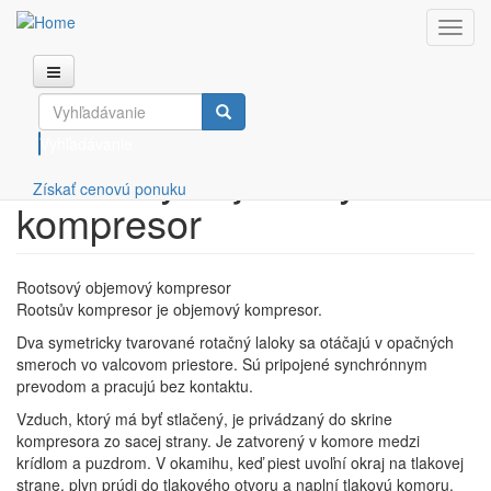
Toggl
navig
Skočiť na hlavný obsah
Kompresory a príslušenstvo
COMPRESSED
+421 38
info@compressedgas.sk
Dúchadlá
GAS s.r.o.
5423 228​
Vyhľadávanie
ESOair
Úprava stlačeného vzduchu
Rootsový objemový
Získať cenovú ponuku
Generátory dusíka a kyslíka
kompresor
Služby
O nás
Rootsový objemový kompresor
Rootsův kompresor je objemový kompresor.
Blog
Dva symetricky tvarované rotačný laloky sa otáčajú v opačných
smeroch vo valcovom priestore. Sú pripojené synchrónnym
Referencie
prevodom a pracujú bez kontaktu.
Kontakt
Vzduch, ktorý má byť stlačený, je privádzaný do skrine
kompresora zo sacej strany. Je zatvorený v komore medzi
krídlom a puzdrom. V okamihu, keď piest uvoľní okraj na tlakovej
strane, plyn prúdi do tlakového otvoru a naplní tlakovú komoru.