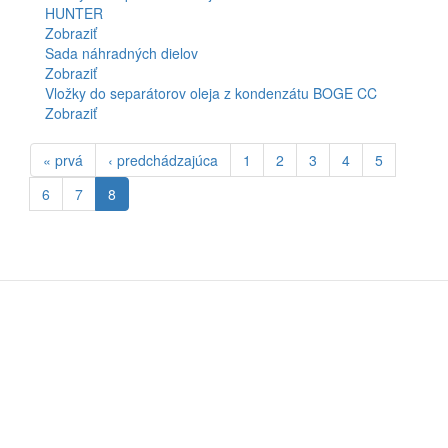
HUNTER
Zobraziť
Sada náhradných dielov
Zobraziť
Vložky do separátorov oleja z kondenzátu BOGE CC
Zobraziť
« prvá
‹ predchádzajúca
1
2
3
4
5
6
7
8