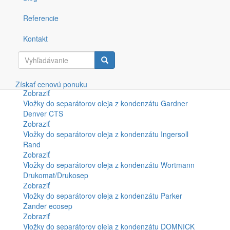
OSC a OSW
Zobraziť
Referencie
Vložky do separátorov oleja z kondenzátu ALUP
Aquamat
Kontakt
Zobraziť
Vložky do separátorov oleja z kondenzátu Jorc Puro a
SEPREMIUM
Zobraziť
Vyhľadávanie
Vložky do separátorov oleja z kondenzátu HIROSS OWS
Získať cenovú ponuku
Zobraziť
Vložky do separátorov oleja z kondenzátu Gardner
Denver CTS
Zobraziť
Vložky do separátorov oleja z kondenzátu Ingersoll
Rand
Zobraziť
Vložky do separátorov oleja z kondenzátu Wortmann
Drukomat/Drukosep
Zobraziť
Vložky do separátorov oleja z kondenzátu Parker
Zander ecosep
Zobraziť
Vložky do separátorov oleja z kondenzátu DOMNICK