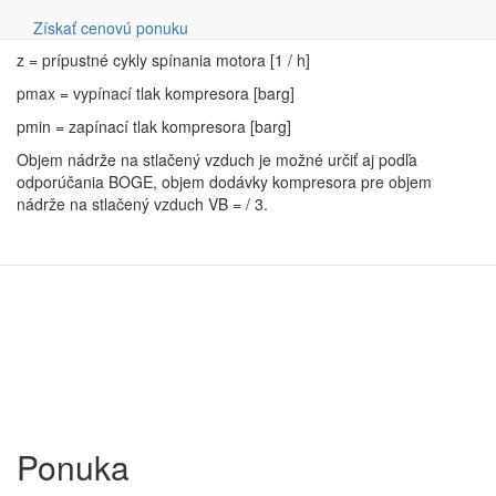
Vyhľadávanie
LB = požadované dodané množstvo [m³ / min]
Získať cenovú ponuku
z = prípustné cykly spínania motora [1 / h]
pmax = vypínací tlak kompresora [barg]
pmin = zapínací tlak kompresora [barg]
Objem nádrže na stlačený vzduch je možné určiť aj podľa
odporúčania BOGE, objem dodávky kompresora pre objem
nádrže na stlačený vzduch VB = / 3.
Ponuka