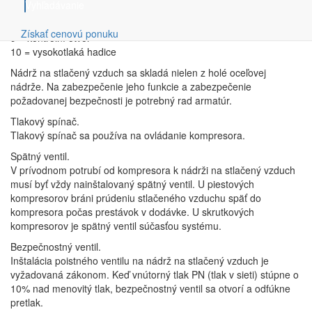
Vyhľadávanie
7 = odtok kondenzátu
8 = přístrojová deska
Získať cenovú ponuku
9 = kontrolní otvor
10 = vysokotlaká hadice
Nádrž na stlačený vzduch sa skladá nielen z holé oceľovej
nádrže. Na zabezpečenie jeho funkcie a zabezpečenie
požadovanej bezpečnosti je potrebný rad armatúr.
Tlakový spínač.
Tlakový spínač sa používa na ovládanie kompresora.
Spätný ventil.
V prívodnom potrubí od kompresora k nádrži na stlačený vzduch
musí byť vždy nainštalovaný spätný ventil. U piestových
kompresorov bráni prúdeniu stlačeného vzduchu späť do
kompresora počas prestávok v dodávke. U skrutkových
kompresorov je spätný ventil súčasťou systému.
Bezpečnostný ventil.
Inštalácia poistného ventilu na nádrž na stlačený vzduch je
vyžadovaná zákonom. Keď vnútorný tlak PN (tlak v sieti) stúpne o
10% nad menovitý tlak, bezpečnostný ventil sa otvorí a odfúkne
pretlak.