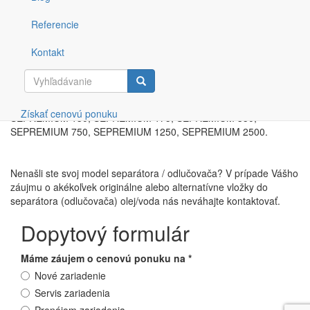
kontaminácie kondenzátu olejom a zároveň sa zvyšuje životnosť
samotného separátora. Pre tých, ktorí hľadajú cenovo
Referencie
dostupnejšie riešenie, ponúkame aj alternatívne vložky do
separátorov olej/voda Jorc.
Kontakt
Originálne aj alternatívne vložky separátorov Jorc s označením:
Vyhľadávanie
PURO-CT 125, PURO-CT 250, PURO-CT 600, SEPREMIUM 70,
Získať cenovú ponuku
SEPREMIUM 130, SEPREMIUM 175, SEPREMIUM 350,
SEPREMIUM 750, SEPREMIUM 1250, SEPREMIUM 2500.
Nenašli ste svoj model separátora / odlučovača? V prípade Vášho
záujmu o akékoľvek originálne alebo alternatívne vložky do
separátora (odlučovača) olej/voda nás neváhajte kontaktovať.
Dopytový formulár
Máme záujem o cenovú ponuku na
*
Nové zariadenie
Servis zariadenia