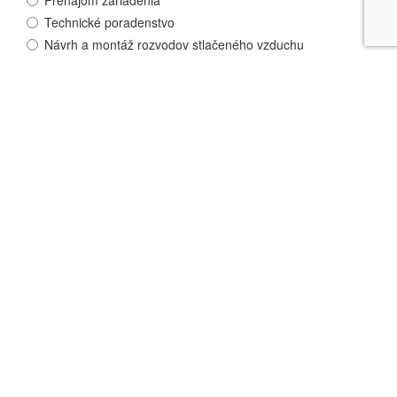
Prenájom zariadenia
Technické poradenstvo
Návrh a montáž rozvodov stlačeného vzduchu
Merania
Iné
Typ zariadenia
Meno a priezvisko
*
Názov spoločnosti
*
Tel. číslo
E-mail
*