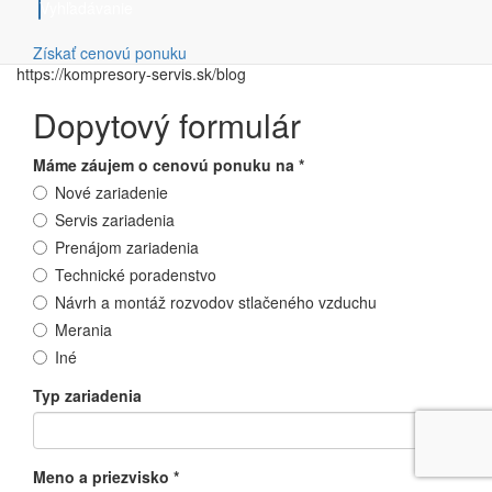
stlačeného vzduchu prejdite na náš Blog alebo nás neváhajte
Vyhľadávanie
kontaktovať s Vašimi požiadavkami.
URL:
Získať cenovú ponuku
https://kompresory-servis.sk/blog
Dopytový formulár
Máme záujem o cenovú ponuku na
*
Nové zariadenie
Servis zariadenia
Prenájom zariadenia
Technické poradenstvo
Návrh a montáž rozvodov stlačeného vzduchu
Merania
Iné
Typ zariadenia
Meno a priezvisko
*