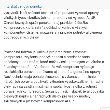
Vyhľadávanie
tohto dôvodu kladieme veľký dôraz na rýchlu reakciu a flexibilitu
Získať cenovú ponuku
pri riešení akýchkoľvek problémov alebo porúch, ktoré sa môžu
vyskytnúť. Naši skúsení technici sú pripravení vykonať opravy
všetkých typov skrutkových kompresorov od výrobcu ALUP.
Okrem bežných opráv ponúkame aj pravidelnú údržbu
kompresorov, ktorá zahŕňa dôkladnú kontrolu všetkých
komponentov, čistenie, mazanie a v prípade potreby aj výmenu
opotrebovaných dielov.
Pravidelná údržba je kľúčová pre predĺženie životnosti
kompresora, zvýšenie jeho výkonnosti a predchádzanie
nečakaným poruchám, ktoré môžu viesť k prestojom vo výrobe a
finančným stratám. V prípade, že váš kompresor vyžaduje
rozsiahlejšiu opravu, ponúkame aj stredné a generálne opravy.
Naši technici majú bohaté skúsenosti s vykonávaním týchto
náročných opráv a používajú výhradne vysokokvalitné náhradné
diely, aby sa zaistila maximálna spoľahlivosť a dlhá životnosť
opravených kompresorov. Súčasťou našich služieb je aj dodávka
olejových náplní a náhradných dielov pre všetky modely
skrutkových a piestových kompresorov ALUP.