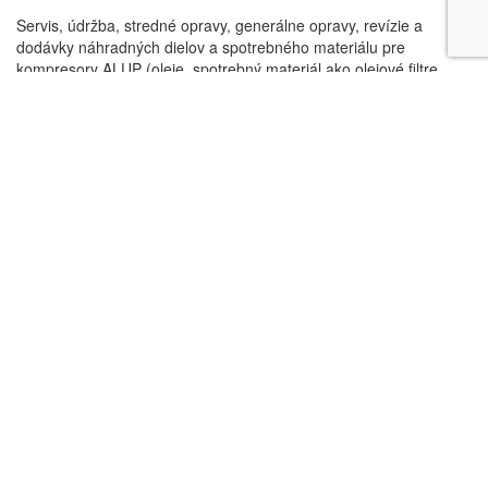
Servis, údržba, stredné opravy, generálne opravy, revízie a
dodávky náhradných dielov a spotrebného materiálu pre
kompresory ALUP (oleje, spotrebný materiál ako olejové filtre,
vzduchové filtre, filtračné platne, olejové separátory , remene,
tesnenia, mazívá, hadice, poistné ventily, tlakové spínače,
termostaty, vložky termostatov, sady náhradných dielov pre sacie
klapky, sady náhradných dielov pre spätné klapky, riadiace
jednotky, chladiče, motory, skrutkové bloky, kompresorové stupne,
piesty, piestne krúžky, válce, ojnice a iné).
Dopytový formulár
Máme záujem o cenovú ponuku na
*
Nové zariadenie
Servis zariadenia
Prenájom zariadenia
Technické poradenstvo
Návrh a montáž rozvodov stlačeného vzduchu
Merania
Iné