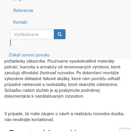
samotným návrhom dôkladne analyzujeme priestory a požiadavky
zákazníka, aby sme navrhli najefektívnejšie trasovanie rozvodov
Referencie
dusíka. Berieme do úvahy rozmery priestorov, umiestnenie strojov
a zariadení, ktoré budú napájané dusíkom, ako aj predpokladanú
Kontakt
spotrebu a potrebný tlak vzduchu. Na základe týchto informácií
Vám v prípade požiadavky vytvoríme schému, ktorá zahŕňa trasu
a prípojné body rozvodov.
Vyhľadávanie
Získať cenovú ponuku
Pri návrhu materiálov kladieme dôraz na kvalitu alebo aj
požiadavky zákazníka. Používame vysokokvalitné materiály
potrubí, tvarovky a armatúry od renomovaných výrobcov, ktoré
zaručujú dlhodobú životnosť rozvodov. Po dokončení montáže
vykonáme dôkladné tlakové skúšky, ktoré nám pomôžu odhaliť
prípadné netesnosti a nedostatky, ktoré okamžite odstránime.
Súčasťou našich služieb je aj poskytnutie podrobnej
dokumentácie k nainštalovaným rozvodom.
V prípade, že máte záujem o návrh a realizáciu rozvodov dusíka,
nás neváhajte kontaktovať.