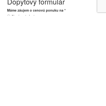
Dopytový formulár
Máme záujem o cenovú ponuku na
*
Nové zariadenie
Servis zariadenia
Prenájom zariadenia
Technické poradenstvo
Návrh a montáž rozvodov stlačeného vzduchu
Merania
Iné
Typ zariadenia
Meno a priezvisko
*
Názov spoločnosti
*