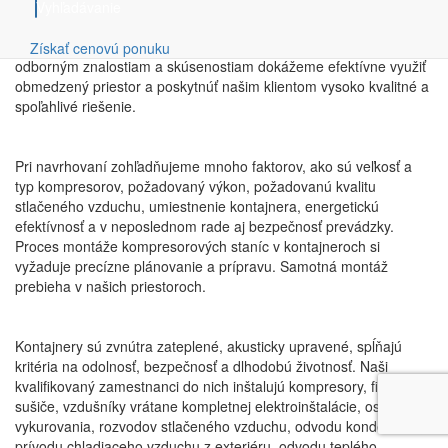
Vyhľadávanie
Tento inovatívny prístup sme zvolili kvôli nedostatku priestoru, s
ktorým sa mnohé podniky v súčasnosti potýkajú. Vďaka našim
Získať cenovú ponuku
odborným znalostiam a skúsenostiam dokážeme efektívne využiť
obmedzený priestor a poskytnúť našim klientom vysoko kvalitné a
spoľahlivé riešenie.
Pri navrhovaní zohľadňujeme mnoho faktorov, ako sú veľkosť a
typ kompresorov, požadovaný výkon, požadovanú kvalitu
stlačeného vzduchu, umiestnenie kontajnera, energetickú
efektívnosť a v neposlednom rade aj bezpečnosť prevádzky.
Proces montáže kompresorových staníc v kontajneroch si
vyžaduje precízne plánovanie a prípravu. Samotná montáž
prebieha v našich priestoroch.
Kontajnery sú zvnútra zateplené, akusticky upravené, spĺňajú
kritéria na odolnosť, bezpečnosť a dlhodobú životnosť. Naši
kvalifikovaný zamestnanci do nich inštalujú kompresory, filtre,
sušiče, vzdušníky vrátane kompletnej elektroinštalácie, osvetlenia,
vykurovania, rozvodov stlačeného vzduchu, odvodu kondenzátu,
prívodu chladiaceho vzduchu z exteriéru, odvodu teplého