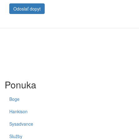
Odoslať dopyt
Ponuka
Boge
Hankison
Sysadvance
Služby