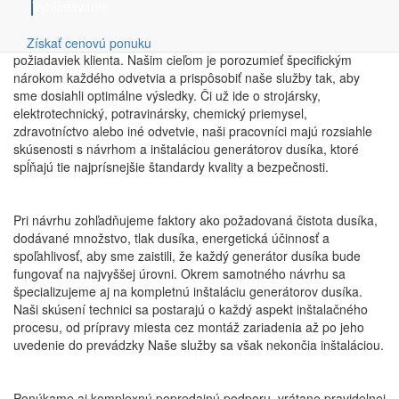
služieb šitých na mieru potrebám našich klientov. Od prvej
Vyhľadávanie
konzultácie až po finálnu inštaláciu a uvedenie do prevádzky!
Naše riešenia na kľúč začínajú dôkladnou analýzou potrieb a
Získať cenovú ponuku
požiadaviek klienta. Našim cieľom je porozumieť špecifickým
nárokom každého odvetvia a prispôsobiť naše služby tak, aby
sme dosiahli optimálne výsledky. Či už ide o strojársky,
elektrotechnický, potravinársky, chemický priemysel,
zdravotníctvo alebo iné odvetvie, naši pracovníci majú rozsiahle
skúsenosti s návrhom a inštaláciou generátorov dusíka, ktoré
spĺňajú tie najprísnejšie štandardy kvality a bezpečnosti.
Pri návrhu zohľadňujeme faktory ako požadovaná čistota dusíka,
dodávané množstvo, tlak dusíka, energetická účinnosť a
spoľahlivosť, aby sme zaistili, že každý generátor dusíka bude
fungovať na najvyššej úrovni. Okrem samotného návrhu sa
špecializujeme aj na kompletnú inštaláciu generátorov dusíka.
Naši skúsení technici sa postarajú o každý aspekt inštalačného
procesu, od prípravy miesta cez montáž zariadenia až po jeho
uvedenie do prevádzky Naše služby sa však nekončia inštaláciou.
Ponúkame aj komplexnú popredajnú podporu, vrátane pravidelnej