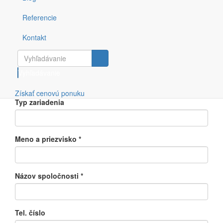
Nové zariadenie
Referencie
Servis zariadenia
Prenájom zariadenia
Kontakt
Technické poradenstvo
Návrh a montáž rozvodov stlačeného vzduchu
Merania
Vyhľadávanie
Iné
Získať cenovú ponuku
Typ zariadenia
Meno a priezvisko
*
Názov spoločnosti
*
Tel. číslo