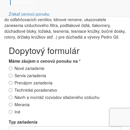
Servis, údržba, stredné opravy, generálne opravy, revízie a
Vyhľadávanie
dodávky náhradných dielov a spotrebného materiálu (oleje,
vzduchové filtre, odľahčovacie ventily, poistné ventily, membrány
Získať cenovú ponuku
do odľahčovacích ventilov, klinové remene, ukazovatele
zanesenia vzduchového filtra, podtlakové čidlá, tlakomery,
dúchadlové bloky, ložiská, tesnenia, tesniace krúžky, bočné dosky,
rotory, držiaky krúžkov atď ..) pre dúchadlá a vývevy Pedro Gil.
Dopytový formulár
Máme záujem o cenovú ponuku na
*
Nové zariadenie
Servis zariadenia
Prenájom zariadenia
Technické poradenstvo
Návrh a montáž rozvodov stlačeného vzduchu
Merania
Iné
Typ zariadenia