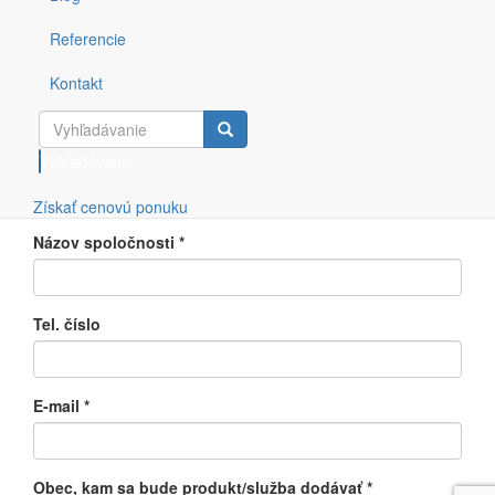
Merania
Referencie
Iné
Typ zariadenia
Kontakt
Meno a priezvisko
*
Vyhľadávanie
Získať cenovú ponuku
Názov spoločnosti
*
Tel. číslo
E-mail
*
Obec, kam sa bude produkt/služba dodávať
*