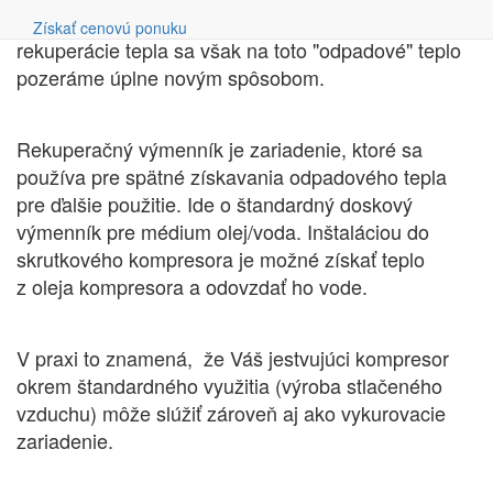
Vyhľadávanie
zabránilo prehriatiu kompresora. S konceptom
Získať cenovú ponuku
rekuperácie tepla sa však na toto "odpadové" teplo
pozeráme úplne novým spôsobom.
Rekuperačný výmenník je zariadenie, ktoré sa
používa pre spätné získavania odpadového tepla
pre ďalšie použitie. Ide o štandardný doskový
výmenník pre médium olej/voda. Inštaláciou do
skrutkového kompresora je možné získať teplo
z oleja kompresora a odovzdať ho vode.
V praxi to znamená, že Váš jestvujúci kompresor
okrem štandardného využitia (výroba stlačeného
vzduchu) môže slúžiť zároveň aj ako vykurovacie
zariadenie.