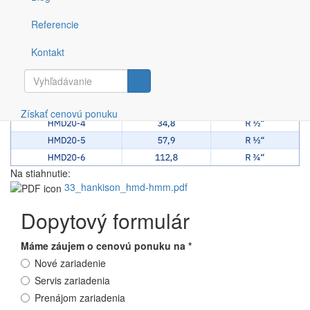
Vlhkosť vypúšťaná vo forme pary
Technické parametre:
Referencie
Kontakt
Vyhľadávanie
Získať cenovú ponuku
Na stiahnutie:
33_hankison_hmd-hmm.pdf
Dopytový formulár
Máme záujem o cenovú ponuku na
*
Nové zariadenie
Servis zariadenia
Prenájom zariadenia