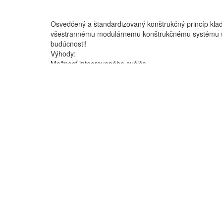
Osvedčený a štandardizovaný konštrukčný princíp kladi
všestrannému modulárnemu konštrukčnému systému si k
budúcnosti!
Výhody:
Možnosť integrovaného sušiča
Možnosť umiestnenia na vzdušník
Možnosť protihlukového krytu
Extrémne spoľahlivý
Ľahký na údržbu
Vhodný pre prerušovanú aj nepretržitú prevádzku
Technické parametre: