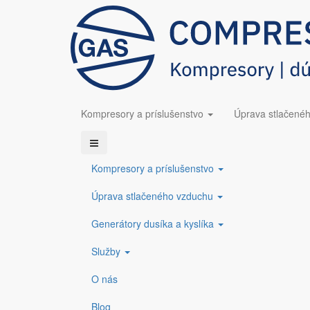
Skočiť
+421 3
COMPRESSED GAS s.r.o.
info@compressedgas.sk
BOGE P 1 L ... P 2 L
na
hlavný
obsah
Kompresory a príslušenstvo
Úprava stlačené
< Späť na kategórie
Kompresory a príslušenstvo
Úprava stlačeného vzduchu
Generátory dusíka a kyslíka
Služby
O nás
Blog