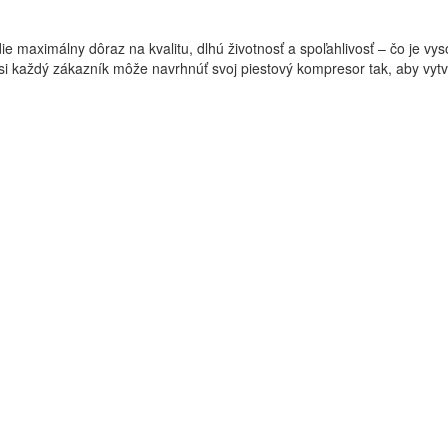
e maximálny dôraz na kvalitu, dlhú životnosť a spoľahlivosť – čo je v
aždý zákazník môže navrhnúť svoj piestový kompresor tak, aby vytvori