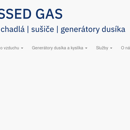
8 5423 228​
Dúchadlá ESOair
ho vzduchu
Generátory dusíka a kyslíka
Služby
O ná