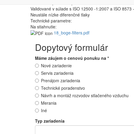
Vhodné na použitie s potravinami v súlade s FDA Titl
Validované v súlade s ISO 12500 -1:2007 a ISO 8573 
Neustále nízke diferenčné tlaky
Technické parametre:
Na stiahnutie:
18_boge-filters.pdf
Dopytový formulár
Máme záujem o cenovú ponuku na
*
Nové zariadenie
Servis zariadenia
Prenájom zariadenia
Technické poradenstvo
Návrh a montáž rozvodov stlačeného vzduchu
Merania
Iné
Typ zariadenia