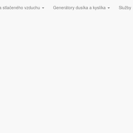
a stlačeného vzduchu
Generátory dusíka a kyslíka
Služby
 228​
Dúchadlá ESOair
5210 FP
.P odstraňuje pevné častice až do veľkosti 3 mikrónov s účinnosťou sep
ť absorbovať nečistoty a zároveň poskytujú trvalo nízky rozdiel tlaku.
5 v porovnaní s konvenčnými prvkami. Konštrukcia krytu filtra a filtračn