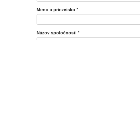
Meno a priezvisko
*
Názov spoločnosti
*
Tel. číslo
E-mail
*
Obec, kam sa bude produkt/služba dodávať
*
Poznámka