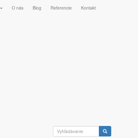
O nás
Blog
Referencie
Kontakt
arácie 99,95 % zo stlačeného vzduchu alebo stlačeného
ého prvku je optimalizovaná tak, aby prietok mal čo