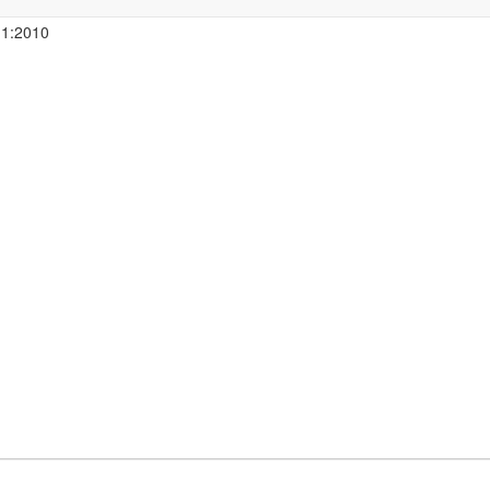
e 21 CFR
-1:2010